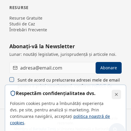
RESURSE
Resurse Gratuite
Studii de Caz
Întrebări Frecvente
Abonați-vă la Newsletter
Lunar: noutăți legislative, jurisprudență și articole noi.
Abonare
Sunt de acord cu prelucrarea adresei mele de email
pentru a primi newsletterul, conform
Politicii de
Confidențialitate
Respectăm confidențialitatea dvs.
Folosim cookies pentru a îmbunătăți experiența
dvs. pe site, pentru analiză și marketing. Prin
continuarea navigării, acceptați
politica noastră de
©
2026
Societatea Civilă de Avocați Zandomeni. Toate drepturile
cookies
.
rezervate.
Membru al
Baroului Timiș
și Uniunea Națională a Barourilor din