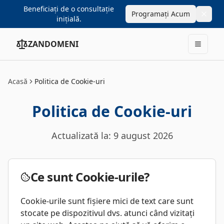
Sari la conținut
Beneficiați de o consultație
Programați Acum
inițială.
ZANDOMENI
Deschid
Acasă
Politica de Cookie-uri
Politica de Cookie-uri
Actualizată la:
9 august 2026
Ce sunt Cookie-urile?
Cookie-urile sunt fișiere mici de text care sunt
stocate pe dispozitivul dvs. atunci când vizitați