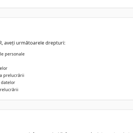
, aveți următoarele drepturi:
ele personale
elor
a prelucrării
 datelor
relucrării