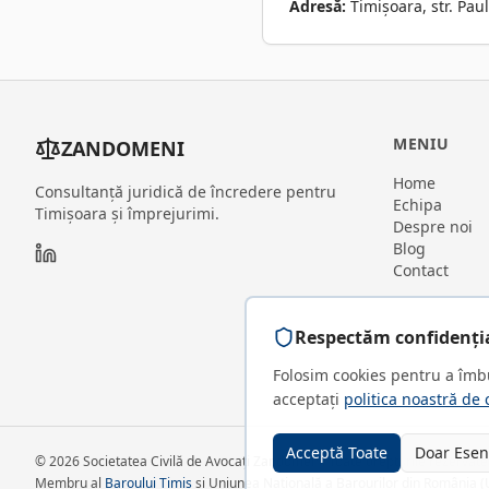
Adresă:
Timișoara, str. Paul
MENIU
ZANDOMENI
Home
Consultanță juridică de încredere pentru
Echipa
Timișoara și împrejurimi.
Despre noi
Blog
Contact
Respectăm confidenția
Folosim cookies pentru a îmbu
acceptați
politica noastră de 
Acceptă Toate
Doar Esen
©
2026
Societatea Civilă de Avocați Zandomeni. Toate drepturile rezervate
Membru al
Baroului Timiș
și Uniunea Națională a Barourilor din România 