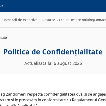
ală.
Home
Arii de expertiză
Resurse
Echipa
Despre noi
Blog
Contact
itate
Politica de Confidențialitate
Actualizată la:
6 august 2026
cați Zandomeni respectă confidențialitatea dvs. și se angaje
lectăm și le procesăm în conformitate cu Regulamentul Gene
ația română aplicabilă.