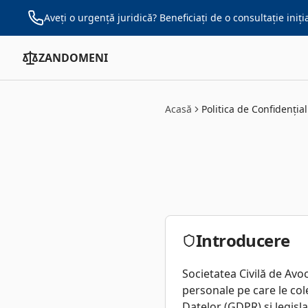
Sari la conținut
Aveți o urgență juridică?
Beneficiați de o consultație iniți
ZANDOMENI
Acasă
Politica de Confidențial
Introducere
Societatea Civilă de Avo
personale pe care le co
Datelor (GDPR) și legisl