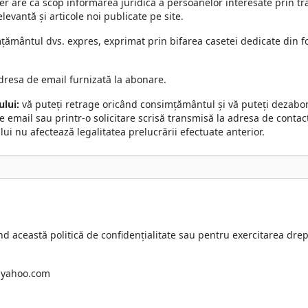
r are ca scop informarea juridică a persoanelor interesate prin t
elevantă și articole noi publicate pe site.
ământul dvs. expres, exprimat prin bifarea casetei dedicate din f
dresa de email furnizată la abonare.
lui:
vă puteți retrage oricând consimțământul și vă puteți dezabon
e email sau printr-o solicitare scrisă transmisă la adresa de conta
 nu afectează legalitatea prelucrării efectuate anterior.
nd această politică de confidențialitate sau pentru exercitarea drept
yahoo.com