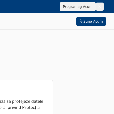
Programați Acum
Sună Acum
ază să protejeze datele
ral privind Protecția