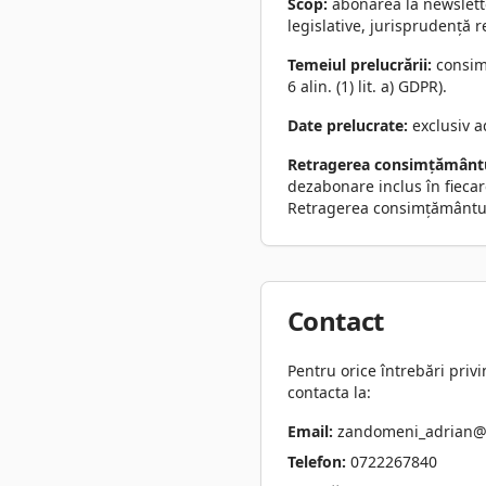
Scop:
abonarea la newslette
legislative, jurisprudență r
Temeiul prelucrării:
consimț
6 alin. (1) lit. a) GDPR).
Date prelucrate:
exclusiv a
Retragerea consimțământu
dezabonare inclus în fiecar
Retragerea consimțământului
Contact
Pentru orice întrebări privi
contacta la:
Email:
zandomeni_adrian@
Telefon:
0722267840