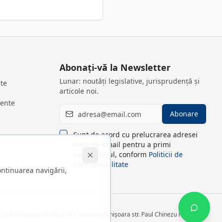
Abonați-vă la Newsletter
Lunar: noutăți legislative, jurisprudență și
ite
articole noi.
vente
Abonare
Sunt de acord cu prelucrarea adresei
mele de email pentru a primi
newsletterul, conform
Politicii de
Confidențialitate
ontinuarea navigării,
 Confidențialitate
Politica de Cookie-uri
Timișoara str. Paul Chinezu nr. 6, ap. 8