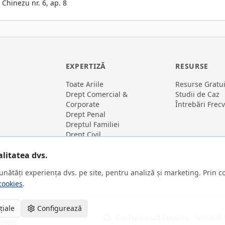
 Chinezu nr. 6, ap. 8
EXPERTIZĂ
RESURSE
Toate Ariile
Resurse Gratu
Drept Comercial &
Studii de Caz
Corporate
Întrebări Frec
Drept Penal
Dreptul Familiei
Drept Civil
litatea dvs.
nătăți experiența dvs. pe site, pentru analiză și marketing. Prin c
cookies
.
țiale
Configurează
.
Configurează Cookies
Politica de
(UNBR)