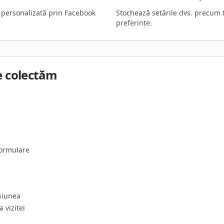
e personalizată prin Facebook
Stochează setările dvs. precum t
preferințe.
le colectăm
formulare
rsiunea
a vizitei